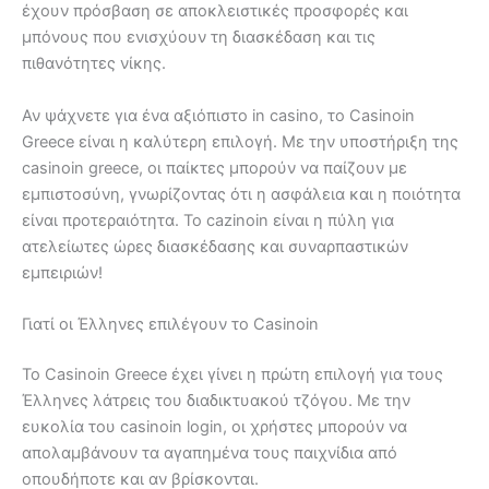
έχουν πρόσβαση σε αποκλειστικές προσφορές και
μπόνους που ενισχύουν τη διασκέδαση και τις
πιθανότητες νίκης.
Αν ψάχνετε για ένα αξιόπιστο in casino, το Casinoin
Greece είναι η καλύτερη επιλογή. Με την υποστήριξη της
casinoin greece, οι παίκτες μπορούν να παίζουν με
εμπιστοσύνη, γνωρίζοντας ότι η ασφάλεια και η ποιότητα
είναι προτεραιότητα. Το cazinoin είναι η πύλη για
ατελείωτες ώρες διασκέδασης και συναρπαστικών
εμπειριών!
Γιατί οι Έλληνες επιλέγουν το Casinoin
Το Casinoin Greece έχει γίνει η πρώτη επιλογή για τους
Έλληνες λάτρεις του διαδικτυακού τζόγου. Με την
ευκολία του casinoin login, οι χρήστες μπορούν να
απολαμβάνουν τα αγαπημένα τους παιχνίδια από
οπουδήποτε και αν βρίσκονται.