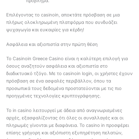
πρόβλημα.
Επιλέγοντας το casinoin, αποκτάτε πρόσβαση σε μια
πλήρως ολοκληρωμένη πλατφόρμα που συνδυάζει
ψυχαγωγία και ευκαιρίες για κέρδη!
Ασφάλεια και αξιοπιστία στην πρώτη θέση
Το Casinoin Greece Casino είναι η καλύτερη επιλογή για
όσους αναζητούν ασφάλεια και αξιοπιστία στο
διαδικτυακό τζόγο. Με το casinoin login, οι χρήστες έχουν
πρόσβαση σε ένα ασφαλές περιβάλλον, όπου τα
προσωπικά τους δεδομένα προστατεύονται με τις πιο
προηγμένες τεχνολογίες κρυπτογράφησης.
Το in casino λειτουργεί με άδεια από αναγνωρισμένες
αρχές, εξασφαλίζοντας ότι όλες οι συναλλαγές και οι
πληρωμές γίνονται με διαφάνεια. Το casino in προσφέρει
επίσης γρήγορη και αξιόπιστη εξυπηρέτηση πελατών,