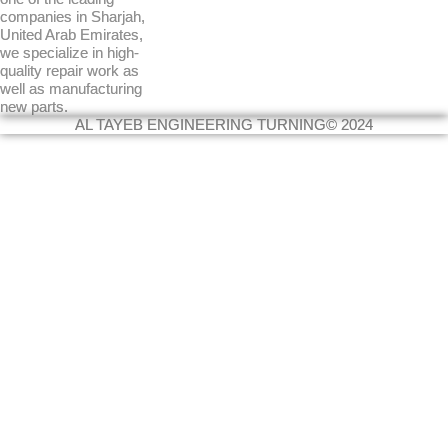
m
companies in Sharjah,
United Arab Emirates,
we specialize in high-
quality repair work as
well as manufacturing
new parts.
AL TAYEB ENGINEERING TURNING© 2024