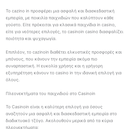
Το cazino in προσφέρει μια ασφαλή και διασκεδαστική
εμπειρία, με ποικιλία παιχνιδιών που καλύπτουν κάθε
γούστο. Είτε πρόκειται για κλασικά παιχνίδια in casino,
είτε για νεότερες επιλογές, το casinoin casino διασφαλίζει
ποιότητα και ψυχαγωγία.
Επιπλέον, το cazinoin διαθέτει ελκυστικές προσφορές και
μπόνους, που κάνουν την εμπειρία ακόμα πιο
συναρπαστική. Η ευκολία χρήσης και η γρήγορη
εξυπηρέτηση κάνουν το casino in την ιδανική επιλογή για
όλους.
Πλεονεκτήματα του παιχνιδιού στο Casinoin
Το Casinoin είναι η καλύτερη επιλογή για όσους
αναζητούν μια ασφαλή και διασκεδαστική εμπειρία στο
διαδικτυακό τζόγο. Ακολουθούν μερικά από τα κύρια
πλεονεκτήματα: