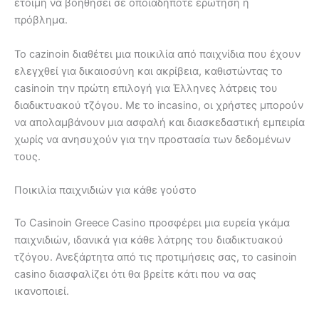
έτοιμη να βοηθήσει σε οποιαδήποτε ερώτηση ή
πρόβλημα.
Το cazinoin διαθέτει μια ποικιλία από παιχνίδια που έχουν
ελεγχθεί για δικαιοσύνη και ακρίβεια, καθιστώντας το
casinoin την πρώτη επιλογή για Έλληνες λάτρεις του
διαδικτυακού τζόγου. Με το incasino, οι χρήστες μπορούν
να απολαμβάνουν μια ασφαλή και διασκεδαστική εμπειρία
χωρίς να ανησυχούν για την προστασία των δεδομένων
τους.
Ποικιλία παιχνιδιών για κάθε γούστο
Το Casinoin Greece Casino προσφέρει μια ευρεία γκάμα
παιχνιδιών, ιδανικά για κάθε λάτρης του διαδικτυακού
τζόγου. Ανεξάρτητα από τις προτιμήσεις σας, το casinoin
casino διασφαλίζει ότι θα βρείτε κάτι που να σας
ικανοποιεί.