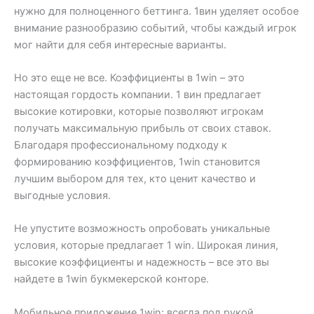
нужно для полноценного беттинга. 1вин уделяет особое
внимание разнообразию событий, чтобы каждый игрок
мог найти для себя интересные варианты.
Но это еще не все. Коэффициенты в 1win – это
настоящая гордость компании. 1 вин предлагает
высокие котировки, которые позволяют игрокам
получать максимальную прибыль от своих ставок.
Благодаря профессиональному подходу к
формированию коэффициентов, 1win становится
лучшим выбором для тех, кто ценит качество и
выгодные условия.
Не упустите возможность опробовать уникальные
условия, которые предлагает 1 win. Широкая линия,
высокие коэффициенты и надежность – все это вы
найдете в 1win букмекерской конторе.
Мобильное приложение 1win: всегда под рукой