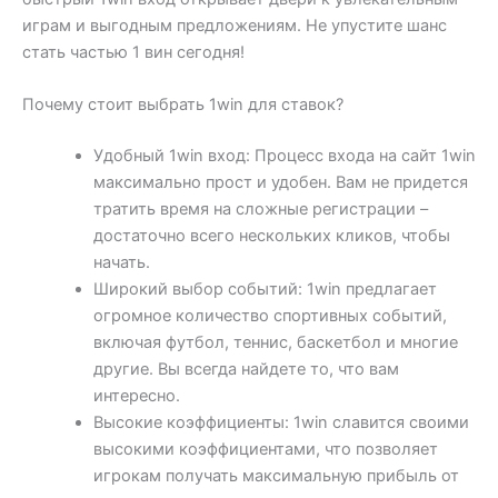
играм и выгодным предложениям. Не упустите шанс
стать частью 1 вин сегодня!
Почему стоит выбрать 1win для ставок?
Удобный 1win вход: Процесс входа на сайт 1win
максимально прост и удобен. Вам не придется
тратить время на сложные регистрации –
достаточно всего нескольких кликов, чтобы
начать.
Широкий выбор событий: 1win предлагает
огромное количество спортивных событий,
включая футбол, теннис, баскетбол и многие
другие. Вы всегда найдете то, что вам
интересно.
Высокие коэффициенты: 1win славится своими
высокими коэффициентами, что позволяет
игрокам получать максимальную прибыль от