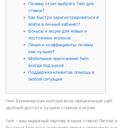
Почему стоит выбрать 1win для
ставок?
Как быстро зарегистрироваться и
войти в личный кабинет?
Бонусы и акции для новых и
постоянных игроков
Линия и коэффициенты: почему
они лучшие?
Мобильное приложение 1win:
всегда под рукой
Поддержка клиентов: помощь в
любой ситуации
1win букмекерская контора вход официальный сайт
удобный доступ к лучшим ставкам и играм
1win – ваш надежный партнер в мире ставок! Легкий и
быстрый 1win вход открывает двери к увлекательным