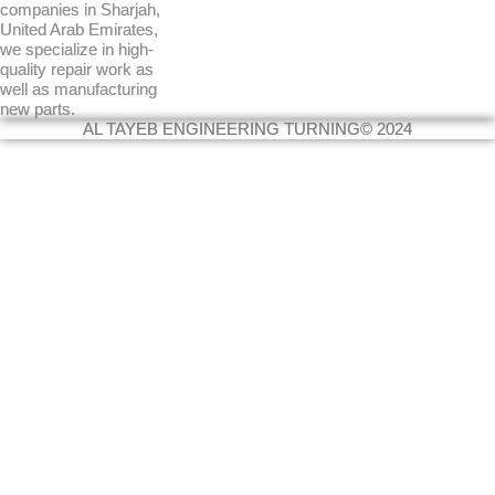
companies in Sharjah,
United Arab Emirates,
we specialize in high-
quality repair work as
well as manufacturing
new parts.
AL TAYEB ENGINEERING TURNING© 2024