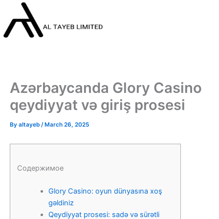
Skip
to
content
Azərbaycanda Glory Casino
qeydiyyat və giriş prosesi
By
altayeb
/
March 26, 2025
Содержимое
Glory Casino: oyun dünyasına xoş
gəldiniz
Qeydiyyat prosesi: sadə və sürətli