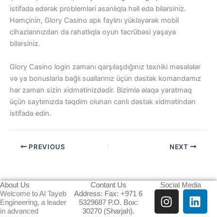
istifadə edərək problemləri asanlıqla həll edə bilərsiniz.
Həmçinin, Glory Casino apk faylını yükləyərək mobil
cihazlarınızdan da rahatlıqla oyun təcrübəsi yaşaya
bilərsiniz.
Glory Casino login zamanı qarşılaşdığınız texniki məsələlər
və ya bonuslarla bağlı suallarınız üçün dəstək komandamız
hər zaman sizin xidmətinizdədir. Bizimlə əlaqə yaratmaq
üçün saytımızda təqdim olunan canlı dəstək xidmətindən
istifadə edin.
PREVIOUS
NEXT
About Us
Contant Us
Social Media
I
L
Welcome to Al Tayeb
Address: Fax: +971 6
Engineering, a leader
5329687 P.O. Box:
n
i
in advanced
30270 (Sharjah).