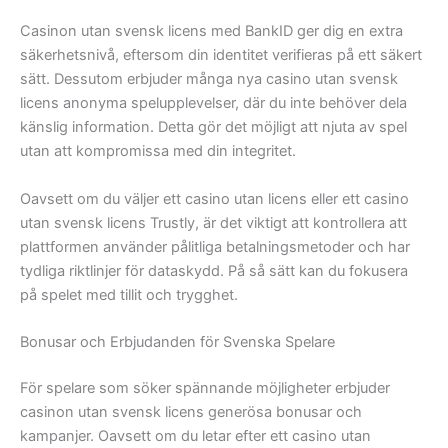
Casinon utan svensk licens med BankID ger dig en extra
säkerhetsnivå, eftersom din identitet verifieras på ett säkert
sätt. Dessutom erbjuder många nya casino utan svensk
licens anonyma spelupplevelser, där du inte behöver dela
känslig information. Detta gör det möjligt att njuta av spel
utan att kompromissa med din integritet.
Oavsett om du väljer ett casino utan licens eller ett casino
utan svensk licens Trustly, är det viktigt att kontrollera att
plattformen använder pålitliga betalningsmetoder och har
tydliga riktlinjer för dataskydd. På så sätt kan du fokusera
på spelet med tillit och trygghet.
Bonusar och Erbjudanden för Svenska Spelare
För spelare som söker spännande möjligheter erbjuder
casinon utan svensk licens generösa bonusar och
kampanjer. Oavsett om du letar efter ett casino utan