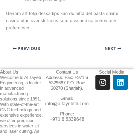
Genom att följa dessa tips kan du hitta det bästa online
casino utan svensk licens som passar dina behov och
preferenser.
PREVIOUS
NEXT
About Us
Contant Us
Social Media
I
L
Welcome to Al Tayeb
Address: Fax: +971 6
Engineering, a leader
5329687 P.O. Box:
n
i
in advanced
30270 (Sharjah).
s
n
manufacturing
Gmail:
t
k
solutions since 1991.
info@altayebltd.com
With state-of-the-art
a
e
CNC technology and
g
d
Phone:
extensive experience,
+971 6 5339648
we offer precision
r
i
services in water jet
a
n
and laser cutting. As