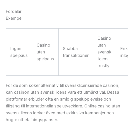
Fördelar
Exempel
Casino
Casino
utan
Ingen
Snabba
Enk
utan
svensk
spelpaus
transaktioner
inl
spelpaus
licens
trustly
För de som söker alternativ till svensklicensierade casinon,
kan casinon utan svensk licens vara ett utmärkt val. Dessa
plattformar erbjuder ofta en smidig spelupplevelse och
tillgång till internationella spelutvecklare. Online casino utan
svensk licens lockar även med exklusiva kampanjer och
högre utbetalningsgränser.