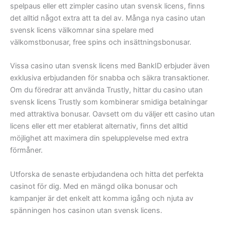
spelpaus eller ett zimpler casino utan svensk licens, finns
det alltid något extra att ta del av. Många nya casino utan
svensk licens välkomnar sina spelare med
välkomstbonusar, free spins och insättningsbonusar.
Vissa casino utan svensk licens med BankID erbjuder även
exklusiva erbjudanden för snabba och säkra transaktioner.
Om du föredrar att använda Trustly, hittar du casino utan
svensk licens Trustly som kombinerar smidiga betalningar
med attraktiva bonusar. Oavsett om du väljer ett casino utan
licens eller ett mer etablerat alternativ, finns det alltid
möjlighet att maximera din spelupplevelse med extra
förmåner.
Utforska de senaste erbjudandena och hitta det perfekta
casinot för dig. Med en mängd olika bonusar och
kampanjer är det enkelt att komma igång och njuta av
spänningen hos casinon utan svensk licens.