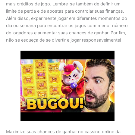
mais créditos de jogo. Lembre-se também de definir um
limite de perda e de apostas para controlar suas finanças.
Além disso, experimente jogar em diferentes momentos do
dia ou semana para encontrar os jogos com menor número
de jogadores e aumentar suas chances de ganhar. Por fim,
não se esqueça de se divertir e jogar responsavelmente!
Maximize suas chances de ganhar no cassino online da