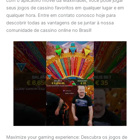
com o aplicativo móvel da Maximabet, você pode jogar
seus jogos de cassino favoritos em qualquer lugar e em
qualquer hora. Entre em contato conosco hoje para
descobrir todas as vantagens de se juntar à nossa
comunidade de cassino online no Brasil!
Maximize your gaming experience: Descubra os jogos de