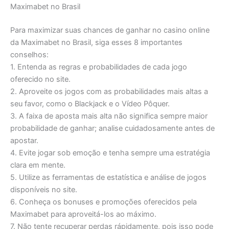
Maximabet no Brasil
Para maximizar suas chances de ganhar no casino online
da Maximabet no Brasil, siga esses 8 importantes
conselhos:
1. Entenda as regras e probabilidades de cada jogo
oferecido no site.
2. Aproveite os jogos com as probabilidades mais altas a
seu favor, como o Blackjack e o Vídeo Pôquer.
3. A faixa de aposta mais alta não significa sempre maior
probabilidade de ganhar; analise cuidadosamente antes de
apostar.
4. Evite jogar sob emoção e tenha sempre uma estratégia
clara em mente.
5. Utilize as ferramentas de estatística e análise de jogos
disponíveis no site.
6. Conheça os bonuses e promoções oferecidos pela
Maximabet para aproveitá-los ao máximo.
7. Não tente recuperar perdas rápidamente, pois isso pode