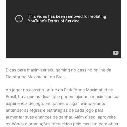
Dicas para maximizar seu gaming no cassino online da
Plataforma Maximabet no Brasil
Ao jogar no cassino online da Plataforma Maximabet no
Brasil, há algumas dicas que podem ajudar a maximizar sua
experiência de jogo. Em primeiro lugar, é importante
entender as regras e estratégias de cada jogo para
aumentar suas chances de ganhar. Além disso, aproveite
os bônus e promoções oferecidos pelo cassino para obter