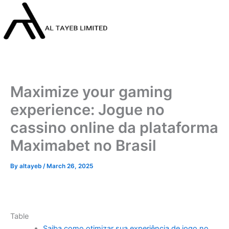
Skip
to
content
Maximize your gaming
experience: Jogue no
cassino online da plataforma
Maximabet no Brasil
By
altayeb
/
March 26, 2025
Table
Saiba como otimizar sua experiência de jogo no