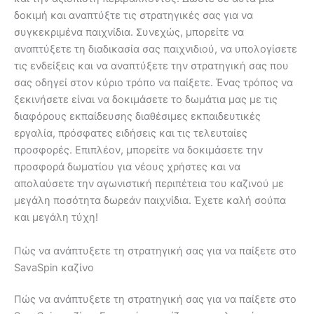
δοκιμή και αναπτύξτε τις στρατηγικές σας για να
συγκεκριμένα παιχνίδια. Συνεχώς, μπορείτε να
αναπτύξετε τη διαδικασία σας παιχνιδιού, να υπολογίσετε
τις ενδείξεις και να αναπτύξετε την στρατηγική σας που
σας οδηγεί στον κύριο τρόπο να παίξετε. Ένας τρόπος να
ξεκινήσετε είναι να δοκιμάσετε το δωμάτια μας με τις
διαφόρους εκπαίδευσης διαθέσιμες εκπαιδευτικές
εργαλία, πρόσφατες ειδήσεις και τις τελευταίες
προσφορές. Επιπλέον, μπορείτε να δοκιμάσετε την
προσφορά δωματίου για νέους χρήστες και να
απολαύσετε την αγωνιστική περιπέτεια του καζινού με
μεγάλη ποσότητα δωρεάν παιχνίδια. Έχετε καλή σούπα
και μεγάλη τύχη!
Πώς να ανάπτυξετε τη στρατηγική σας για να παίξετε στο
SavaSpin καζίνο
Πώς να ανάπτυξετε τη στρατηγική σας για να παίξετε στο