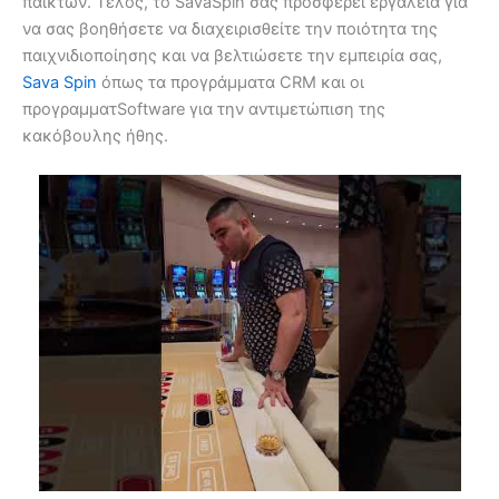
παίκτων. Τέλος, το SavaSpin σας προσφερεί εργαλεία για
να σας βοηθήσετε να διαχειρισθείτε την ποιότητα της
παιχνιδιοποίησης και να βελτιώσετε την εμπειρία σας,
Sava Spin
όπως τα προγράμματα CRM και οι
προγραμματSoftware για την αντιμετώπιση της
κακόβουλης ήθης.