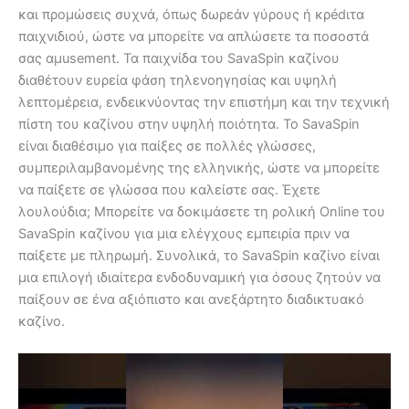
και προμώσεις συχνά, όπως δωρεάν γύρους ή κρédιτα
παιχνιδιού, ώστε να μπορείτε να απλώσετε τα ποσοστά
σας αμusement. Τα παιχνίδα του SavaSpin καζίνου
διαθέτουν ευρεία φάση τηλενοηγησίας και υψηλή
λεπτομέρεια, ενδεικνύοντας την επιστήμη και την τεχνική
πίστη του καζίνου στην υψηλή ποιότητα. Το SavaSpin
είναι διαθέσιμο για παίξες σε πολλές γλώσσες,
συμπεριλαμβανομένης της ελληνικής, ώστε να μπορείτε
να παίξετε σε γλώσσα που καλείστε σας. Έχετε
λουλούδια; Μπορείτε να δοκιμάσετε τη ρολική Online του
SavaSpin καζίνου για μια ελέγχους εμπειρία πριν να
παίξετε με πληρωμή. Συνολικά, το SavaSpin καζίνο είναι
μια επιλογή ιδιαίτερα ενδοδυναμική για όσους ζητούν να
παίξουν σε ένα αξιόπιστο και ανεξάρτητο διαδικτυακό
καζίνο.