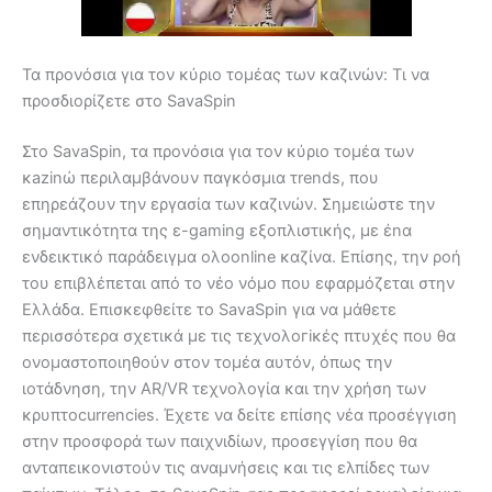
Τα προνόσια για τον κύριο τομέας των καζινών: Τι να
προσδιορίζετε στο SavaSpin
Στο SavaSpin, τα προνόσια για τον κύριο τομέα των
κazinώ περιλαμβάνουν παγκόσμια τrends, που
επηρεάζουν την εργασία των καζινών. Σημειώστε την
σημαντικότητα της ε-gaming εξοπλιστικής, με έnα
ενδεικτικό παράδειγμα ολοonline καζίνα. Επίσης, την ροή
του επιβλέπεται από το νέο νόμο που εφαρμόζεται στην
Ελλάδα. Επισκεφθείτε το SavaSpin για να μάθετε
περισσότερα σχετικά με τις τεχνολοгіκές πτυχές που θα
ονομαστοποιηθούν στον τομέα αυτόν, όπως την
ιοτάδνηση, την AR/VR τεχνολογία και την χρήση των
κρυπτocurrencies. Έχετε να δείτε επίσης νέα προσέγγιση
στην προσφορά των παιχνιδίων, προσεγγίση που θα
ανταπεικονιστούν τις αναμνήσεις και τις ελπίδες των