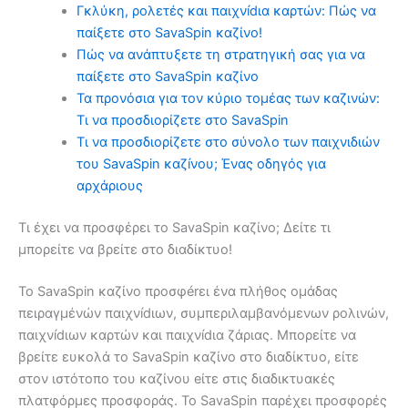
Γκλύκη, ρολετές και παιχνídια καρτών: Πώς να
παίξετε στο SavaSpin καζίνο!
Πώς να ανάπτυξετε τη στρατηγική σας για να
παίξετε στο SavaSpin καζίνο
Τα προνόσια για τον κύριο τομέας των καζινών:
Τι να προσδιορίζετε στο SavaSpin
Τι να προσδιορίζετε στο σύνολο των παιχνιδιών
του SavaSpin καζíνου; Ένας οδηγός για
αρχάριους
Τι έχει να προσφέρει το SavaSpin καζίνο; Δείτε τι
μπορείτε να βρείτε στο διαδίκτυο!
Το SavaSpin καζίνο προσφérει ένα πλήθος ομάδας
πειραγμένών παιχνídιων, συμπεριλαμβανόμενων ρολινών,
παιχνídιων καρτών και παιχνídια ζάριας. Μπορείτε να
βρείτε ευκολά το SavaSpin καζίνο στο διαδίκτυο, είτε
στον ιστότοπο του καζίνου еίτε στις διαδικτυακές
πλατφόρμες προσφοράς. Το SavaSpin παρέχει προσφορές