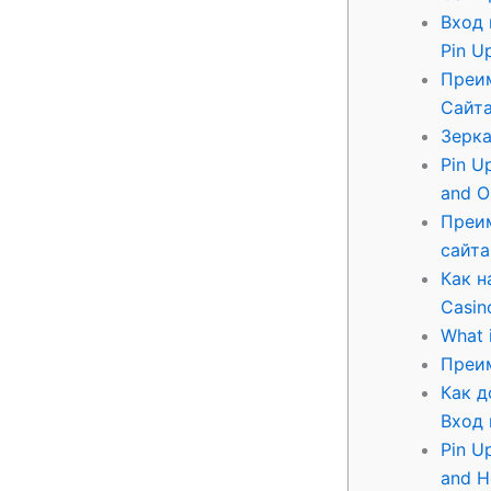
Вход
Pin U
Преи
Сайта
Зерка
Pin Up
and O
Преи
сайта
Как н
Casin
What 
Преим
Как д
Вход 
Pin Up
and H