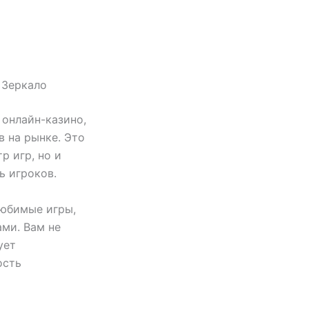
 Зеркало
 онлайн-казино,
 на рынке. Это
р игр, но и
ь игроков.
любимые игры,
ами. Вам не
ует
ость