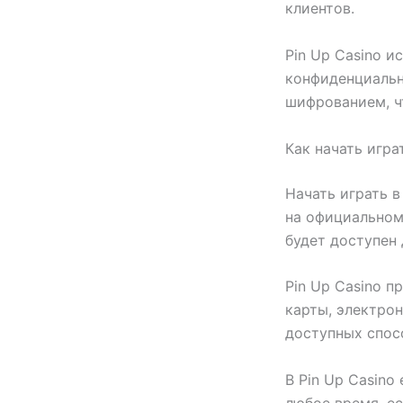
клиентов.
Pin Up Casino и
конфиденциальн
шифрованием, ч
Как начать играт
Начать играть в
на официальном 
будет доступен 
Pin Up Casino 
карты, электрон
доступных спос
В Pin Up Casino
любое время, ес