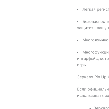
Легкая регис
Безопасность
защитить вашу 
Многоязычнос
Многофункцио
интерфейс, кото
игры.
Зеркало Pin Up 
Если официальн
использовать зе
Зеркало