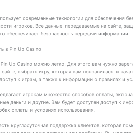
спользует современные технологии для обеспечения бе
ости игроков. Все данные, передаваемые на сайте, за
то обеспечивает безопасность передачи информации.
ь в Pin Up Casino
 Pin Up Casino можно легко. Для этого вам нужно заре
сайте, выбрать игру, которая вам понравилась, и начат
доступ к играм, а также к информации о правилах и ус
предлагает игрокам множество способов оплаты, включа
ные деньги и другие. Вам будет доступен доступ к ин
обах оплаты и условиях использования.
 есть круглосуточная поддержка клиентов, которая по
ли у вас возникнут вопросы или проблемы. Вы можете 