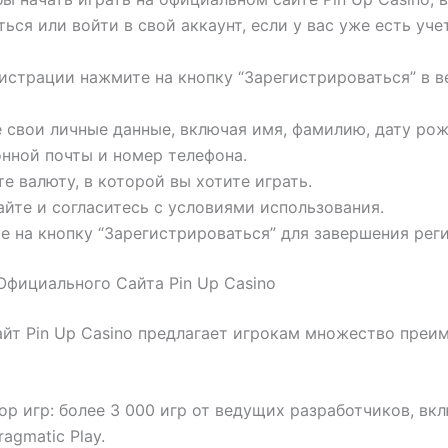
ься или войти в свой аккаунт, если у вас уже есть уче
истрации нажмите на кнопку “Зарегистрироваться” в 
 свои личные данные, включая имя, фамилию, дату рож
нной почты и номер телефона.
е валюту, в которой вы хотите играть.
йте и согласитесь с условиями использования.
 на кнопку “Зарегистрироваться” для завершения рег
фициального Сайта Pin Up Casino
йт Pin Up Casino предлагает игрокам множество преи
р игр: более 3 000 игр от ведущих разработчиков, вкл
agmatic Play.