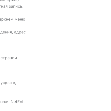
тная запись.
верхнем меню
дения, адрес
истрации.
муществ,
ючая NetEnt,