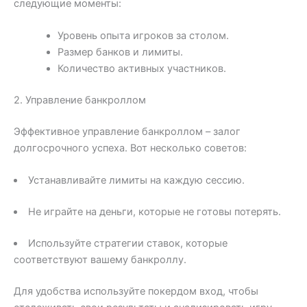
следующие моменты:
Уровень опыта игроков за столом.
Размер банков и лимиты.
Количество активных участников.
2. Управление банкроллом
Эффективное управление банкроллом – залог
долгосрочного успеха. Вот несколько советов:
Устанавливайте лимиты на каждую сессию.
Не играйте на деньги, которые не готовы потерять.
Используйте стратегии ставок, которые
соответствуют вашему банкроллу.
Для удобства используйте покердом вход, чтобы