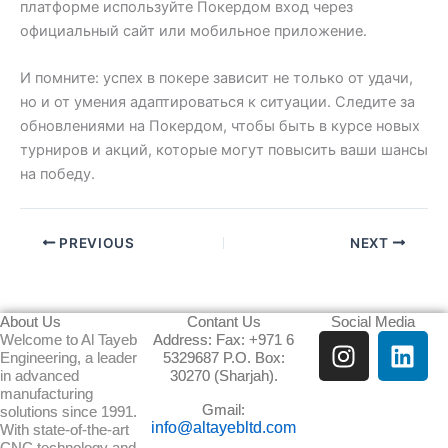
платформе используйте Покердом вход через
официальный сайт или мобильное приложение.
И помните: успех в покере зависит не только от удачи,
но и от умения адаптироваться к ситуации. Следите за
обновлениями на Покердом, чтобы быть в курсе новых
турниров и акций, которые могут повысить ваши шансы
на победу.
PREVIOUS
NEXT
About Us
Contant Us
Social Media
I
L
Welcome to Al Tayeb
Address: Fax: +971 6
Engineering, a leader
5329687 P.O. Box:
n
i
in advanced
30270 (Sharjah).
s
n
manufacturing
Gmail:
t
k
solutions since 1991.
info@altayebltd.com
With state-of-the-art
a
e