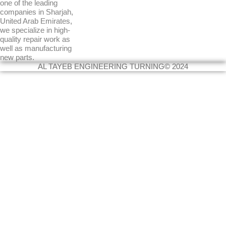
m
one of the leading
companies in Sharjah,
United Arab Emirates,
we specialize in high-
quality repair work as
well as manufacturing
new parts.
AL TAYEB ENGINEERING TURNING© 2024