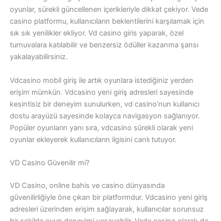
oyunlar, sürekli güncellenen içerikleriyle dikkat çekiyor. Vede
casino platformu, kullanıcıların beklentilerini karşılamak için
sık sık yenilikler ekliyor. Vd casino giris yaparak, özel
turnuvalara katılabilir ve benzersiz ödüller kazanma şansı
yakalayabilirsiniz.
Vdcasino mobil giriş ile artık oyunlara istediğiniz yerden
erişim mümkün. Vdcasino yeni giriş adresleri sayesinde
kesintisiz bir deneyim sunulurken, vd casino’nun kullanıcı
dostu arayüzü sayesinde kolayca navigasyon sağlanıyor.
Popüler oyunların yanı sıra, vdcasino sürekli olarak yeni
oyunlar ekleyerek kullanıcıların ilgisini canlı tutuyor.
VD Casino Güvenilir mi?
VD Casino, online bahis ve casino dünyasında
güvenilirliğiyle öne çıkan bir platformdur. Vdcasino yeni giriş
adresleri üzerinden erişim sağlayarak, kullanıcılar sorunsuz
bir şekilde oyun deneyimi yaşayabilir. Vede casino olarak da