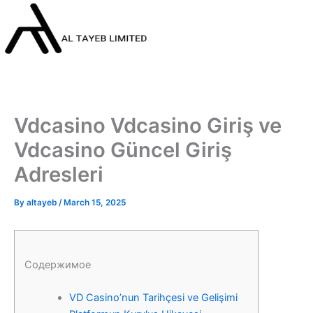
Skip
to
content
Vdcasino Vdcasino Giriş ve
Vdcasino Güncel Giriş
Adresleri
By
altayeb
/
March 15, 2025
Содержимое
VD Casino’nun Tarihçesi ve Gelişimi