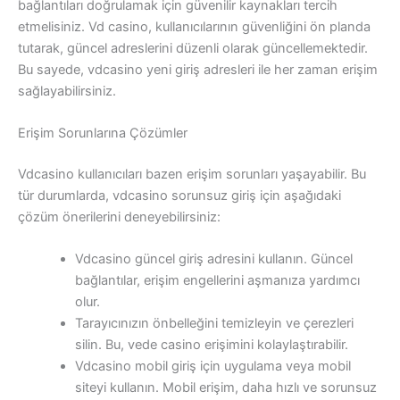
bağlantıları doğrulamak için güvenilir kaynakları tercih
etmelisiniz. Vd casino, kullanıcılarının güvenliğini ön planda
tutarak, güncel adreslerini düzenli olarak güncellemektedir.
Bu sayede, vdcasino yeni giriş adresleri ile her zaman erişim
sağlayabilirsiniz.
Erişim Sorunlarına Çözümler
Vdcasino kullanıcıları bazen erişim sorunları yaşayabilir. Bu
tür durumlarda, vdcasino sorunsuz giriş için aşağıdaki
çözüm önerilerini deneyebilirsiniz:
Vdcasino güncel giriş adresini kullanın. Güncel
bağlantılar, erişim engellerini aşmanıza yardımcı
olur.
Tarayıcınızın önbelleğini temizleyin ve çerezleri
silin. Bu, vede casino erişimini kolaylaştırabilir.
Vdcasino mobil giriş için uygulama veya mobil
siteyi kullanın. Mobil erişim, daha hızlı ve sorunsuz