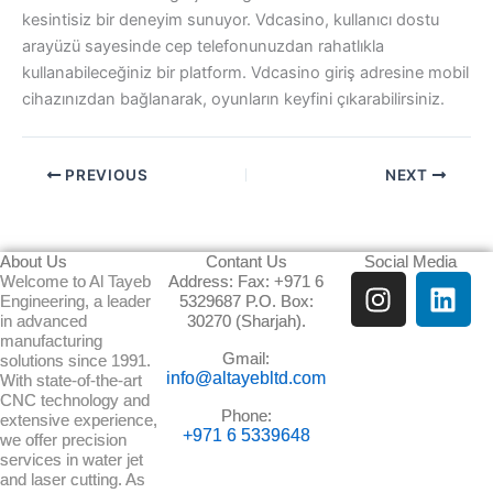
kesintisiz bir deneyim sunuyor. Vdcasino, kullanıcı dostu
arayüzü sayesinde cep telefonunuzdan rahatlıkla
kullanabileceğiniz bir platform. Vdcasino giriş adresine mobil
cihazınızdan bağlanarak, oyunların keyfini çıkarabilirsiniz.
PREVIOUS
NEXT
About Us
Contant Us
Social Media
I
L
Welcome to Al Tayeb
Address: Fax: +971 6
Engineering, a leader
5329687 P.O. Box:
n
i
in advanced
30270 (Sharjah).
s
n
manufacturing
Gmail:
t
k
solutions since 1991.
info@altayebltd.com
With state-of-the-art
a
e
CNC technology and
g
d
Phone:
extensive experience,
+971 6 5339648
we offer precision
r
i
services in water jet
a
n
and laser cutting. As