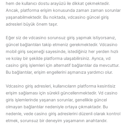
hem de kullanıcı dostu arayüzü ile dikkat çekmektedir.
Ancak, platforma erişim konusunda zaman zaman sorunlar
yaşanabilmektedir. Bu noktada, vdcasino güncel giriş
adresleri büyük önem taşır.
Eğer siz de vdcasino sorunsuz giriş yapmak istiyorsanız,
güncel bağlantıları takip etmeniz gerekmektedir. Vdcasino
mobil giriş seçeneği sayesinde, istediğiniz her yerden hızlı
ve kolay bir şekilde platforma ulaşabilirsiniz. Ayrıca, vd
casino giriş işlemleri için alternatif bağlantılar da mevcuttur.
Bu bağlantılar, erişim engellerini aşmanıza yardımcı olur.
Vdcasino giriş adresleri, kullanıcıların platforma kesintisiz
erişim sağlaması için sürekli güncellenmektedir. Vd casino
giris işlemlerinde yaşanan sorunlar, genellikle güncel
olmayan bağlantılar nedeniyle ortaya çıkmaktadır. Bu
nedenle, vede casino giriş adreslerini düzenli olarak kontrol
etmek, sorunsuz bir deneyim yaşamanın anahtarıdır.