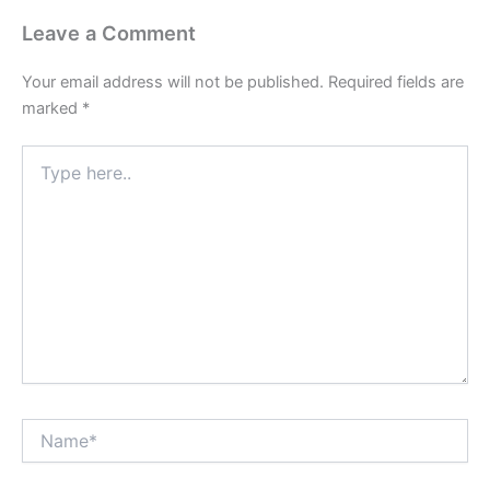
Leave a Comment
Your email address will not be published.
Required fields are
marked
*
Type
here..
Name*